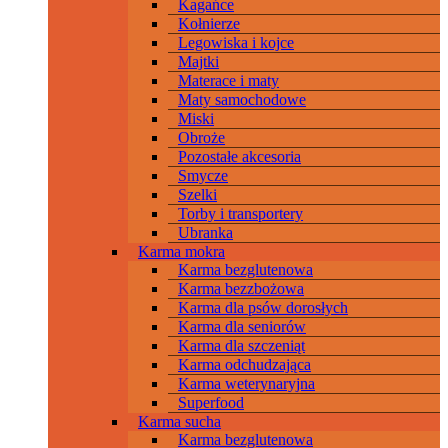
Kagańce
Kołnierze
Legowiska i kojce
Majtki
Materace i maty
Maty samochodowe
Miski
Obroże
Pozostałe akcesoria
Smycze
Szelki
Torby i transportery
Ubranka
Karma mokra
Karma bezglutenowa
Karma bezzbożowa
Karma dla psów dorosłych
Karma dla seniorów
Karma dla szczeniąt
Karma odchudzająca
Karma weterynaryjna
Superfood
Karma sucha
Karma bezglutenowa