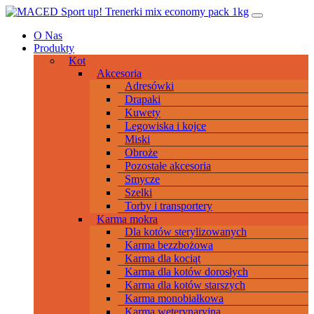
Przeskocz
Main
do
Navigation
O Nas
treści
Produkty
Kot
Akcesoria
Adresówki
Drapaki
Kuwety
Legowiska i kojce
Miski
Obroże
Pozostałe akcesoria
Smycze
Szelki
Torby i transportery
Karma mokra
Dla kotów sterylizowanych
Karma bezzbożowa
Karma dla kociąt
Karma dla kotów dorosłych
Karma dla kotów starszych
Karma monobiałkowa
Karma weterynaryjna