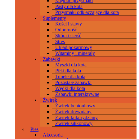
Miękkie przysmaki
Pasty dla kota
Przysmaki odkłaczające dla kota
Suplementy
Kości i stawy
Odporność
Skóra i sierść
Stres
Układ pokarmowy
Witaminy i minerały
Zabawki
Myszki dla kota
Piłki dla kota
Tunele dla kota
Pozostałe zabawki
Wędki dla kota
Zabawki interaktywne
Żwirek
Żwirek bentonitowy
Żwirek drewniany
Żwirek kukurydziany
Żwirek silikonowy
Pies
Akcesoria