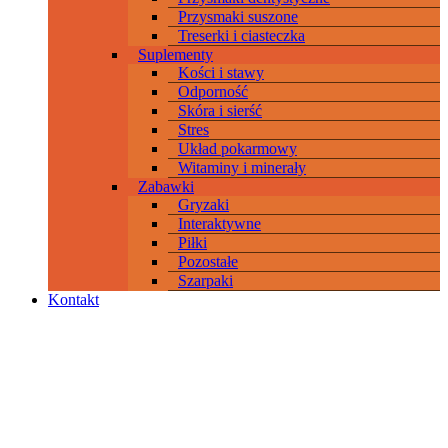
Przysmaki suszone
Treserki i ciasteczka
Suplementy
Kości i stawy
Odporność
Skóra i sierść
Stres
Układ pokarmowy
Witaminy i minerały
Zabawki
Gryzaki
Interaktywne
Piłki
Pozostałe
Szarpaki
Kontakt