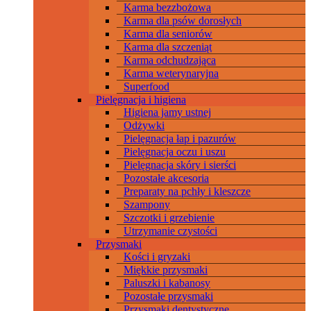
Karma bezzbożowa
Karma dla psów dorosłych
Karma dla seniorów
Karma dla szczeniąt
Karma odchudzająca
Karma weterynaryjna
Superfood
Pielęgnacja i higiena
Higiena jamy ustnej
Odżywki
Pielęgnacja łap i pazurów
Pielęgnacja oczu i uszu
Pielęgnacja skóry i sierści
Pozostałe akcesoria
Preparaty na pchły i kleszcze
Szampony
Szczotki i grzebienie
Utrzymanie czystości
Przysmaki
Kości i gryzaki
Miękkie przysmaki
Paluszki i kabanosy
Pozostałe przysmaki
Przysmaki dentystyczne