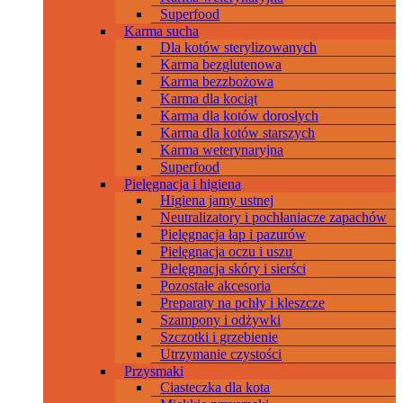
Superfood
Karma sucha
Dla kotów sterylizowanych
Karma bezglutenowa
Karma bezzbożowa
Karma dla kociąt
Karma dla kotów dorosłych
Karma dla kotów starszych
Karma weterynaryjna
Superfood
Pielęgnacja i higiena
Higiena jamy ustnej
Neutralizatory i pochłaniacze zapachów
Pielęgnacja łap i pazurów
Pielęgnacja oczu i uszu
Pielęgnacja skóry i sierści
Pozostałe akcesoria
Preparaty na pchły i kleszcze
Szampony i odżywki
Szczotki i grzebienie
Utrzymanie czystości
Przysmaki
Ciasteczka dla kota