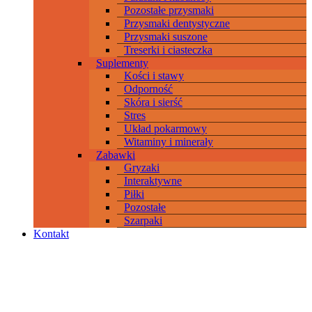
Pozostałe przysmaki
Przysmaki dentystyczne
Przysmaki suszone
Treserki i ciasteczka
Suplementy
Kości i stawy
Odporność
Skóra i sierść
Stres
Układ pokarmowy
Witaminy i minerały
Zabawki
Gryzaki
Interaktywne
Piłki
Pozostałe
Szarpaki
Kontakt