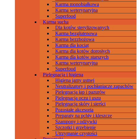
Karma monobiałkowa
Karma weterynaryjna
Superfood
Karma sucha
Dla kotów sterylizowanych
Karma bezglutenowa
Karma bezzbożowa
Karma dla kociąt
Karma dla kotów dorosłych
Karma dla kotów starszych
Karma weterynaryjna
Superfood
Pielęgnacja i higiena
Higiena jamy ustnej
Neutralizatory i pochłaniacze zapachów
Pielęgnacja łap i pazurów
Pielęgnacja oczu i uszu
Pielęgnacja skóry i sierści
Pozostałe akcesoria
Preparaty na pchły i kleszcze
Szampony i odżywki
Szczotki i grzebienie
Utrzymanie czystości