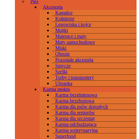
Pies
Akcesoria
Kagańce
Kołnierze
Legowiska i kojce
Majtki
Materace i maty
Maty samochodowe
Miski
Obroże
Pozostałe akcesoria
Smycze
Szelki
Torby i transportery
Ubranka
Karma mokra
Karma bezglutenowa
Karma bezzbożowa
Karma dla psów dorosłych
Karma dla seniorów
Karma dla szczeniąt
Karma odchudzająca
Karma weterynaryjna
Superfood