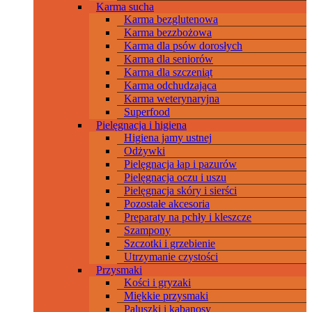
Karma sucha
Karma bezglutenowa
Karma bezzbożowa
Karma dla psów dorosłych
Karma dla seniorów
Karma dla szczeniąt
Karma odchudzająca
Karma weterynaryjna
Superfood
Pielęgnacja i higiena
Higiena jamy ustnej
Odżywki
Pielęgnacja łap i pazurów
Pielęgnacja oczu i uszu
Pielęgnacja skóry i sierści
Pozostałe akcesoria
Preparaty na pchły i kleszcze
Szampony
Szczotki i grzebienie
Utrzymanie czystości
Przysmaki
Kości i gryzaki
Miękkie przysmaki
Paluszki i kabanosy