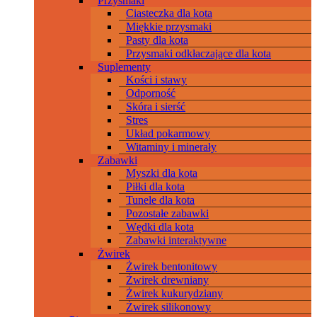
Przysmaki
Ciasteczka dla kota
Miękkie przysmaki
Pasty dla kota
Przysmaki odkłaczające dla kota
Suplementy
Kości i stawy
Odporność
Skóra i sierść
Stres
Układ pokarmowy
Witaminy i minerały
Zabawki
Myszki dla kota
Piłki dla kota
Tunele dla kota
Pozostałe zabawki
Wędki dla kota
Zabawki interaktywne
Żwirek
Żwirek bentonitowy
Żwirek drewniany
Żwirek kukurydziany
Żwirek silikonowy