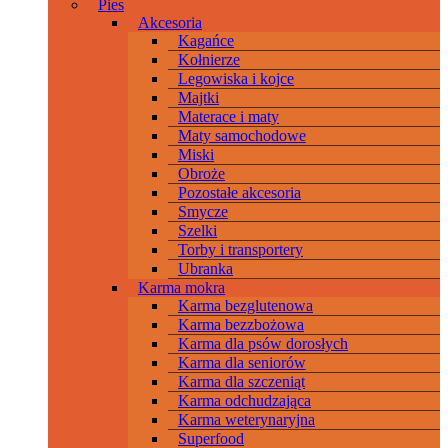
Pies
Akcesoria
Kagańce
Kołnierze
Legowiska i kojce
Majtki
Materace i maty
Maty samochodowe
Miski
Obroże
Pozostałe akcesoria
Smycze
Szelki
Torby i transportery
Ubranka
Karma mokra
Karma bezglutenowa
Karma bezzbożowa
Karma dla psów dorosłych
Karma dla seniorów
Karma dla szczeniąt
Karma odchudzająca
Karma weterynaryjna
Superfood