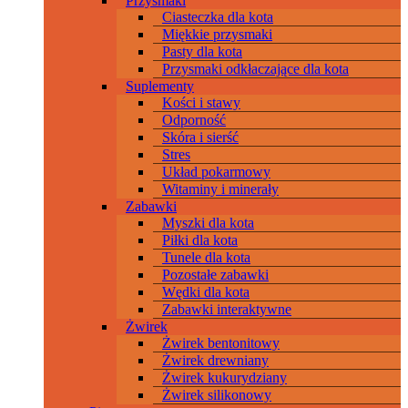
Przysmaki
Ciasteczka dla kota
Miękkie przysmaki
Pasty dla kota
Przysmaki odkłaczające dla kota
Suplementy
Kości i stawy
Odporność
Skóra i sierść
Stres
Układ pokarmowy
Witaminy i minerały
Zabawki
Myszki dla kota
Piłki dla kota
Tunele dla kota
Pozostałe zabawki
Wędki dla kota
Zabawki interaktywne
Żwirek
Żwirek bentonitowy
Żwirek drewniany
Żwirek kukurydziany
Żwirek silikonowy