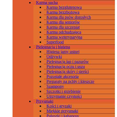
Karma sucha
Karma bezglutenowa
Karma bezzbożowa
Karma dla psów dorosłych
Karma dla seniorów
Karma dla szczeniąt
Karma odchudzająca
Karma weterynaryjna
Superfood
Pielęgnacja i higiena
Higiena jamy ustnej
Odżywki
Pielęgnacja łap i pazurów
Pielęgnacja oczu i uszu
Pielęgnacja skóry i sierści
Pozostałe akcesoria
Preparaty na pchły i kleszcze
Szampony
Szczotki i grzebienie
Utrzymanie czystości
Przysmaki
Kości i gryzaki
Miękkie przysmaki
Paluszki i kabanosy