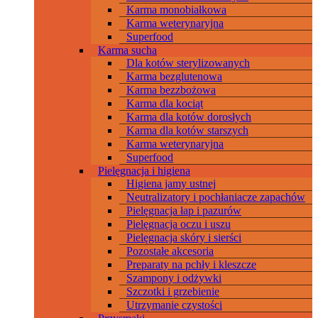
Karma monobiałkowa
Karma weterynaryjna
Superfood
Karma sucha
Dla kotów sterylizowanych
Karma bezglutenowa
Karma bezzbożowa
Karma dla kociąt
Karma dla kotów dorosłych
Karma dla kotów starszych
Karma weterynaryjna
Superfood
Pielęgnacja i higiena
Higiena jamy ustnej
Neutralizatory i pochłaniacze zapachów
Pielęgnacja łap i pazurów
Pielęgnacja oczu i uszu
Pielęgnacja skóry i sierści
Pozostałe akcesoria
Preparaty na pchły i kleszcze
Szampony i odżywki
Szczotki i grzebienie
Utrzymanie czystości