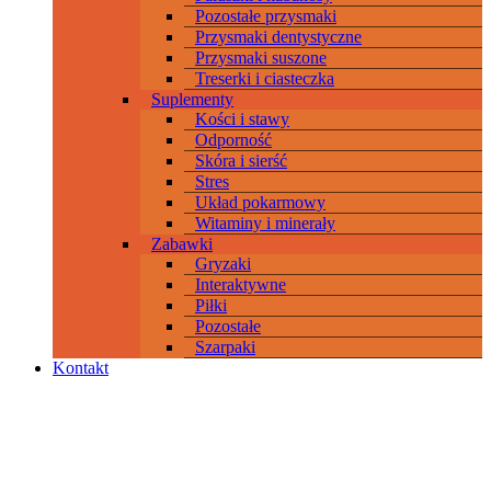
Pozostałe przysmaki
Przysmaki dentystyczne
Przysmaki suszone
Treserki i ciasteczka
Suplementy
Kości i stawy
Odporność
Skóra i sierść
Stres
Układ pokarmowy
Witaminy i minerały
Zabawki
Gryzaki
Interaktywne
Piłki
Pozostałe
Szarpaki
Kontakt