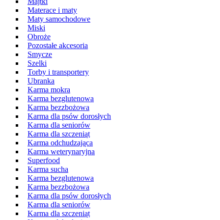
Majtki
Materace i maty
Maty samochodowe
Miski
Obroże
Pozostałe akcesoria
Smycze
Szelki
Torby i transportery
Ubranka
Karma mokra
Karma bezglutenowa
Karma bezzbożowa
Karma dla psów dorosłych
Karma dla seniorów
Karma dla szczeniąt
Karma odchudzająca
Karma weterynaryjna
Superfood
Karma sucha
Karma bezglutenowa
Karma bezzbożowa
Karma dla psów dorosłych
Karma dla seniorów
Karma dla szczeniąt