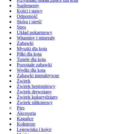
Przysmaki odkłaczające dla kota
Suplementy
Kości i stawy
Odporność
Skóra i sierść
Stres
Układ pokarmowy
Witaminy i minerały
Zabawki
Myszki dla kota
Piłki dla kota
Tunele dla kota
Pozostałe zabawki
Wędki dla kota
Zabawki interaktywne
Żwirek
Żwirek bentonitowy
Żwirek drewniany
Żwirek kukurydziany
Żwirek silikonowy
Pies
Akcesoria
Kagańce
Kołnierze
Legowiska i kojce