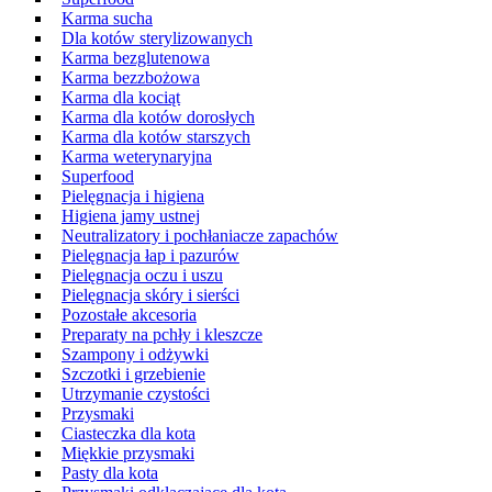
Karma sucha
Dla kotów sterylizowanych
Karma bezglutenowa
Karma bezzbożowa
Karma dla kociąt
Karma dla kotów dorosłych
Karma dla kotów starszych
Karma weterynaryjna
Superfood
Pielęgnacja i higiena
Higiena jamy ustnej
Neutralizatory i pochłaniacze zapachów
Pielęgnacja łap i pazurów
Pielęgnacja oczu i uszu
Pielęgnacja skóry i sierści
Pozostałe akcesoria
Preparaty na pchły i kleszcze
Szampony i odżywki
Szczotki i grzebienie
Utrzymanie czystości
Przysmaki
Ciasteczka dla kota
Miękkie przysmaki
Pasty dla kota