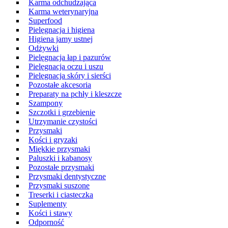
Karma odchudzająca
Karma weterynaryjna
Superfood
Pielęgnacja i higiena
Higiena jamy ustnej
Odżywki
Pielęgnacja łap i pazurów
Pielęgnacja oczu i uszu
Pielęgnacja skóry i sierści
Pozostałe akcesoria
Preparaty na pchły i kleszcze
Szampony
Szczotki i grzebienie
Utrzymanie czystości
Przysmaki
Kości i gryzaki
Miękkie przysmaki
Paluszki i kabanosy
Pozostałe przysmaki
Przysmaki dentystyczne
Przysmaki suszone
Treserki i ciasteczka
Suplementy
Kości i stawy
Odporność