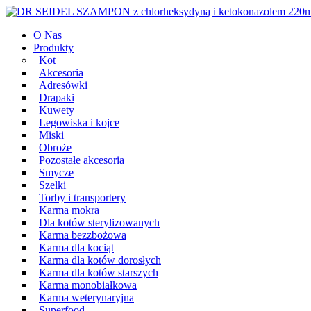
Przeskocz
Main
do
Navigation
O Nas
treści
Produkty
Kot
Akcesoria
Adresówki
Drapaki
Kuwety
Legowiska i kojce
Miski
Obroże
Pozostałe akcesoria
Smycze
Szelki
Torby i transportery
Karma mokra
Dla kotów sterylizowanych
Karma bezzbożowa
Karma dla kociąt
Karma dla kotów dorosłych
Karma dla kotów starszych
Karma monobiałkowa
Karma weterynaryjna
Superfood