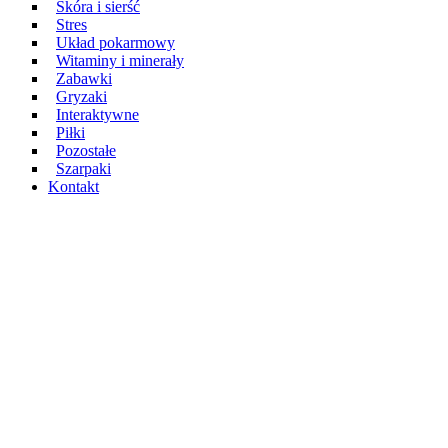
Skóra i sierść
Stres
Układ pokarmowy
Witaminy i minerały
Zabawki
Gryzaki
Interaktywne
Piłki
Pozostałe
Szarpaki
Kontakt