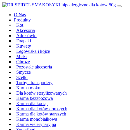
Przeskocz
Main
do
Navigation
O Nas
treści
Produkty
Kot
Akcesoria
Adresówki
Drapaki
Kuwety
Legowiska i kojce
Miski
Obroże
Pozostałe akcesoria
Smycze
Szelki
Torby i transportery
Karma mokra
Dla kotów sterylizowanych
Karma bezzbożowa
Karma dla kociąt
Karma dla kotów dorosłych
Karma dla kotów starszych
Karma monobiałkowa
Karma weterynaryjna
Superfood