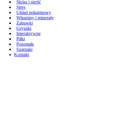
Skóra i sierść
Stres
Układ pokarmowy
Witaminy i minerały
Zabawki
Gryzaki
Interaktywne
Piłki
Pozostałe
Szarpaki
Kontakt