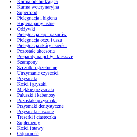
Karma odchudzająca
Karma weterynaryjna
Superfood
Pielęgnacja i higiena
Higiena jamy ustnej
Odżywki
Pielęgnacja łap i pazurów
Pielęgnacja oczu i uszu
Pielęgnacja skóry i sierści
Pozostałe akcesoria
Preparaty na pchły i kleszcze
Szampony
Szczotki i grzebienie
Utrzymanie czystości
Przysmaki
Kości i gryzaki
Miękkie przysmaki
Paluszki i kabanosy
Pozostałe przysmaki
Przysmaki dentystyczne
Przysmaki suszone
Treserki i ciasteczka
Suplementy
Kości i stawy
Odporność