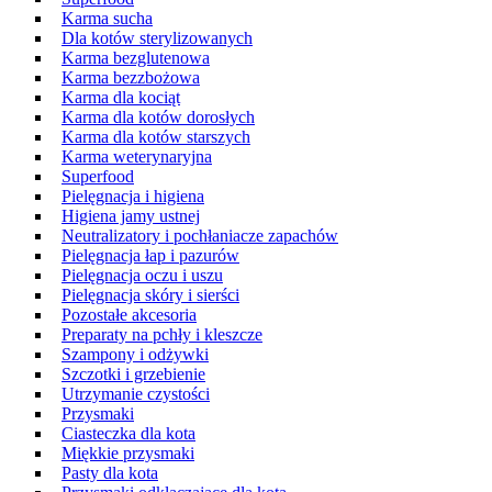
Karma sucha
Dla kotów sterylizowanych
Karma bezglutenowa
Karma bezzbożowa
Karma dla kociąt
Karma dla kotów dorosłych
Karma dla kotów starszych
Karma weterynaryjna
Superfood
Pielęgnacja i higiena
Higiena jamy ustnej
Neutralizatory i pochłaniacze zapachów
Pielęgnacja łap i pazurów
Pielęgnacja oczu i uszu
Pielęgnacja skóry i sierści
Pozostałe akcesoria
Preparaty na pchły i kleszcze
Szampony i odżywki
Szczotki i grzebienie
Utrzymanie czystości
Przysmaki
Ciasteczka dla kota
Miękkie przysmaki
Pasty dla kota