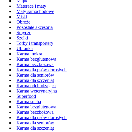
Majtki
Materace i maty
Maty samochodowe
Miski
Obroże
Pozostałe akcesoria
Smycze
Szelki
Torby i transportery
Ubranka
Karma mokra
Karma bezglutenowa
Karma bezzbożowa
Karma dla psów dorosłych
Karma dla seniorów
Karma dla szczeniąt
Karma odchudzająca
Karma weterynaryjna
Superfood
Karma sucha
Karma bezglutenowa
Karma bezzbożowa
Karma dla psów dorosłych
Karma dla seniorów
Karma dla szczeniąt