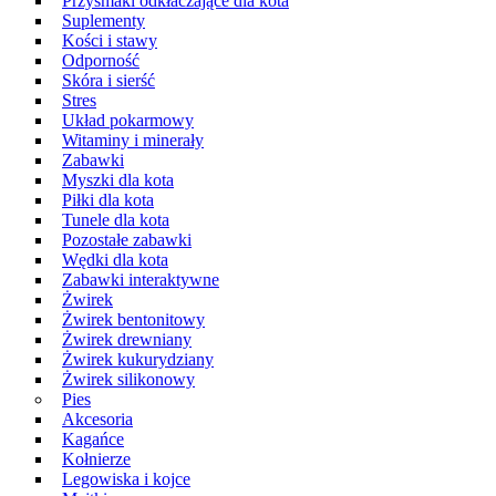
Przysmaki odkłaczające dla kota
Suplementy
Kości i stawy
Odporność
Skóra i sierść
Stres
Układ pokarmowy
Witaminy i minerały
Zabawki
Myszki dla kota
Piłki dla kota
Tunele dla kota
Pozostałe zabawki
Wędki dla kota
Zabawki interaktywne
Żwirek
Żwirek bentonitowy
Żwirek drewniany
Żwirek kukurydziany
Żwirek silikonowy
Pies
Akcesoria
Kagańce
Kołnierze
Legowiska i kojce