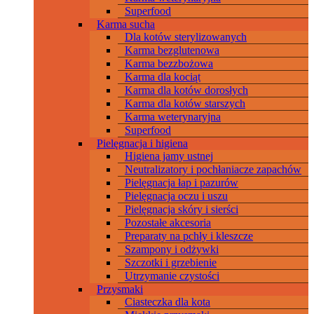
Superfood
Karma sucha
Dla kotów sterylizowanych
Karma bezglutenowa
Karma bezzbożowa
Karma dla kociąt
Karma dla kotów dorosłych
Karma dla kotów starszych
Karma weterynaryjna
Superfood
Pielęgnacja i higiena
Higiena jamy ustnej
Neutralizatory i pochłaniacze zapachów
Pielęgnacja łap i pazurów
Pielęgnacja oczu i uszu
Pielęgnacja skóry i sierści
Pozostałe akcesoria
Preparaty na pchły i kleszcze
Szampony i odżywki
Szczotki i grzebienie
Utrzymanie czystości
Przysmaki
Ciasteczka dla kota