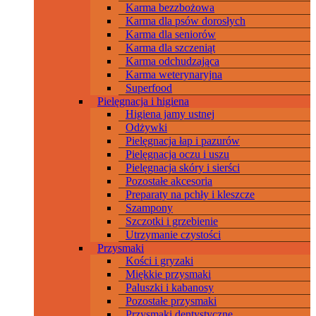
Karma bezzbożowa
Karma dla psów dorosłych
Karma dla seniorów
Karma dla szczeniąt
Karma odchudzająca
Karma weterynaryjna
Superfood
Pielęgnacja i higiena
Higiena jamy ustnej
Odżywki
Pielęgnacja łap i pazurów
Pielęgnacja oczu i uszu
Pielęgnacja skóry i sierści
Pozostałe akcesoria
Preparaty na pchły i kleszcze
Szampony
Szczotki i grzebienie
Utrzymanie czystości
Przysmaki
Kości i gryzaki
Miękkie przysmaki
Paluszki i kabanosy
Pozostałe przysmaki
Przysmaki dentystyczne