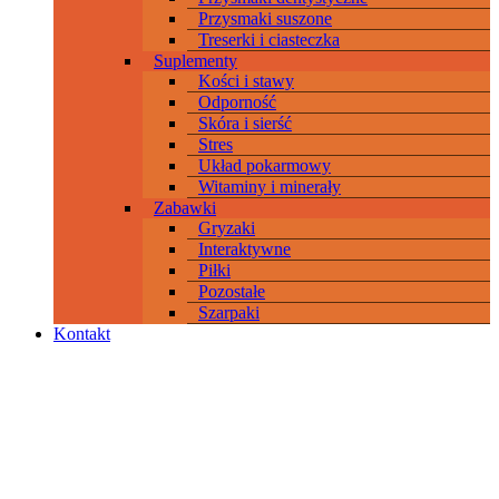
Przysmaki suszone
Treserki i ciasteczka
Suplementy
Kości i stawy
Odporność
Skóra i sierść
Stres
Układ pokarmowy
Witaminy i minerały
Zabawki
Gryzaki
Interaktywne
Piłki
Pozostałe
Szarpaki
Kontakt