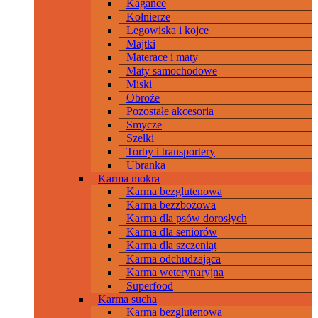
Kagańce
Kołnierze
Legowiska i kojce
Majtki
Materace i maty
Maty samochodowe
Miski
Obroże
Pozostałe akcesoria
Smycze
Szelki
Torby i transportery
Ubranka
Karma mokra
Karma bezglutenowa
Karma bezzbożowa
Karma dla psów dorosłych
Karma dla seniorów
Karma dla szczeniąt
Karma odchudzająca
Karma weterynaryjna
Superfood
Karma sucha
Karma bezglutenowa