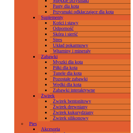
Miękkie przysmaki
Pasty dla kota
Przysmaki odkłaczające dla kota
Suplementy
Kości i stawy
Odporność
Skóra i sierść
Stres
Układ pokarmowy
Witaminy i minerały
Zabawki
Myszki dla kota
Piłki dla kota
Tunele dla kota
Pozostałe zabawki
Wędki dla kota
Zabawki interaktywne
Żwirek
Żwirek bentonitowy
Żwirek drewniany
Żwirek kukurydziany
Żwirek silikonowy
Pies
Akcesoria