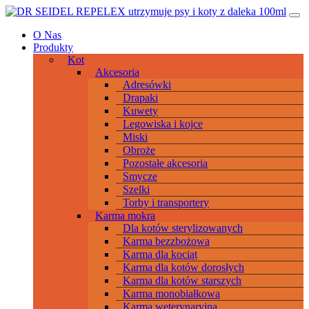
Przeskocz
Main
do
Navigation
O Nas
treści
Produkty
Kot
Akcesoria
Adresówki
Drapaki
Kuwety
Legowiska i kojce
Miski
Obroże
Pozostałe akcesoria
Smycze
Szelki
Torby i transportery
Karma mokra
Dla kotów sterylizowanych
Karma bezzbożowa
Karma dla kociąt
Karma dla kotów dorosłych
Karma dla kotów starszych
Karma monobiałkowa
Karma weterynaryjna