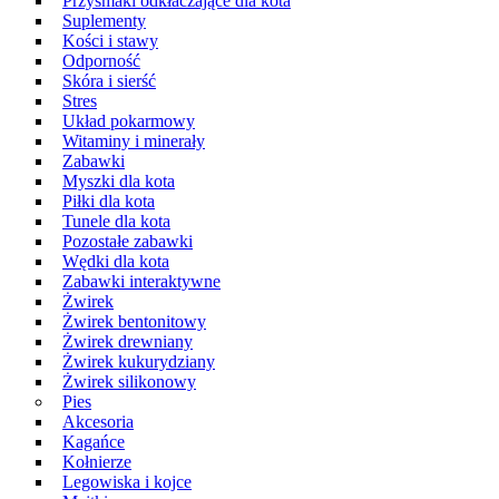
Przysmaki odkłaczające dla kota
Suplementy
Kości i stawy
Odporność
Skóra i sierść
Stres
Układ pokarmowy
Witaminy i minerały
Zabawki
Myszki dla kota
Piłki dla kota
Tunele dla kota
Pozostałe zabawki
Wędki dla kota
Zabawki interaktywne
Żwirek
Żwirek bentonitowy
Żwirek drewniany
Żwirek kukurydziany
Żwirek silikonowy
Pies
Akcesoria
Kagańce
Kołnierze
Legowiska i kojce