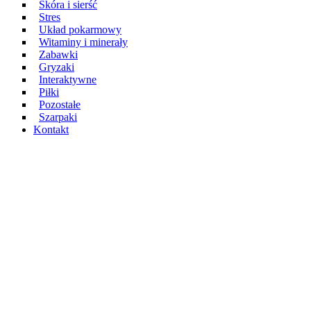
Skóra i sierść
Stres
Układ pokarmowy
Witaminy i minerały
Zabawki
Gryzaki
Interaktywne
Piłki
Pozostałe
Szarpaki
Kontakt