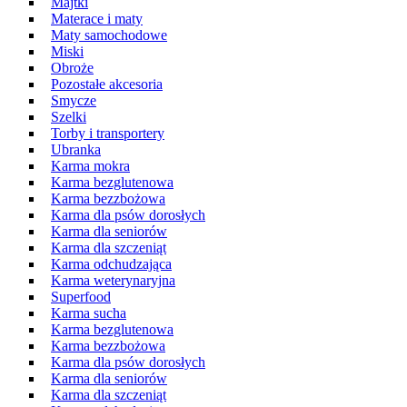
Majtki
Materace i maty
Maty samochodowe
Miski
Obroże
Pozostałe akcesoria
Smycze
Szelki
Torby i transportery
Ubranka
Karma mokra
Karma bezglutenowa
Karma bezzbożowa
Karma dla psów dorosłych
Karma dla seniorów
Karma dla szczeniąt
Karma odchudzająca
Karma weterynaryjna
Superfood
Karma sucha
Karma bezglutenowa
Karma bezzbożowa
Karma dla psów dorosłych
Karma dla seniorów
Karma dla szczeniąt