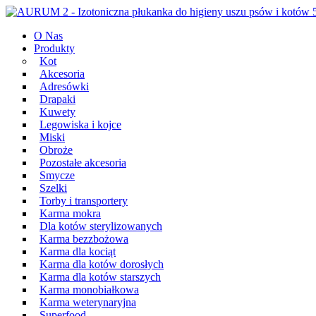
Przeskocz
Main
do
Navigation
O Nas
treści
Produkty
Kot
Akcesoria
Adresówki
Drapaki
Kuwety
Legowiska i kojce
Miski
Obroże
Pozostałe akcesoria
Smycze
Szelki
Torby i transportery
Karma mokra
Dla kotów sterylizowanych
Karma bezzbożowa
Karma dla kociąt
Karma dla kotów dorosłych
Karma dla kotów starszych
Karma monobiałkowa
Karma weterynaryjna
Superfood