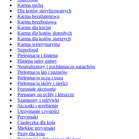
Karma sucha
Dla kotów sterylizowanych
Karma bezglutenowa
Karma bezzbożowa
Karma dla kociąt
Karma dla kotów dorosłych
Karma dla kotów starszych
Karma weterynaryjna
Superfood
Pielęgnacja i higiena
Higiena jamy ustnej
Neutralizatory i pochłaniacze zapachów
Pielęgnacja łap i pazurów
Pielęgnacja oczu i uszu
Pielęgnacja skóry i sierści
Pozostałe akcesoria
Preparaty na pchły i kleszcze
Szampony i odżywki
Szczotki i grzebienie
Utrzymanie czystości
Przysmaki
Ciasteczka dla kota
Miękkie przysmaki
Pasty dla kota