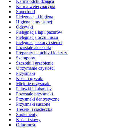
Karma odchudzająca
Karma weterynaryjna
Superfood
Pielęgnacja i higiena
Higiena jamy ustnej
Odżywki
Pielęgnacja łap i pazurów
Pielęgnacja oczu i uszu
Pielęgnacja skóry i sierści
Pozostałe akcesoria
Preparaty na pchły i kleszcze
Szampony
Szczotki i grzebienie
Utrzymanie czystości
Przysmaki
Kości i gryzaki
Miękkie przysmaki
Paluszki i kabanosy
Pozostałe przysmaki
Przysmaki dentystyczne
Przysmaki suszone
Treserki i ciasteczka
Suplementy
Kości i stawy
Odporność