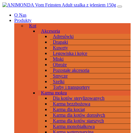
Przeskocz
Main
do
Navigation
O Nas
treści
Produkty
Kot
Akcesoria
Adresówki
Drapaki
Kuwety
Legowiska i kojce
Miski
Obroże
Pozostałe akcesoria
Smycze
Szelki
Torby i transportery
Karma mokra
Dla kotów sterylizowanych
Karma bezzbożowa
Karma dla kociąt
Karma dla kotów dorosłych
Karma dla kotów starszych
Karma monobiałkowa
Karma weterynaryjna