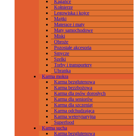
Kagańce
Kołnierze
Legowiska i kojce
Majtki
Materace i maty
Maty samochodowe
Miski
Obroże
Pozostałe akcesoria
Smycze
Szelki
Torby i transportery
Ubranka
Karma mokra
Karma bezglutenowa
Karma bezzbożowa
Karma dla psów dorosłych
Karma dla seniorów
Karma dla szczeniąt
Karma odchudzająca
Karma weterynaryjna
Superfood
Karma sucha
Karma bezglutenowa