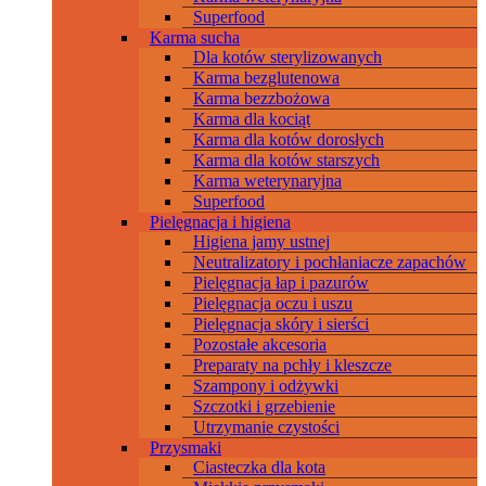
Superfood
Karma sucha
Dla kotów sterylizowanych
Karma bezglutenowa
Karma bezzbożowa
Karma dla kociąt
Karma dla kotów dorosłych
Karma dla kotów starszych
Karma weterynaryjna
Superfood
Pielęgnacja i higiena
Higiena jamy ustnej
Neutralizatory i pochłaniacze zapachów
Pielęgnacja łap i pazurów
Pielęgnacja oczu i uszu
Pielęgnacja skóry i sierści
Pozostałe akcesoria
Preparaty na pchły i kleszcze
Szampony i odżywki
Szczotki i grzebienie
Utrzymanie czystości
Przysmaki
Ciasteczka dla kota