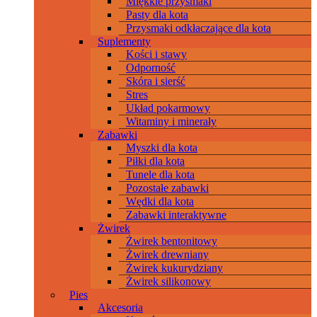
Miękkie przysmaki
Pasty dla kota
Przysmaki odkłaczające dla kota
Suplementy
Kości i stawy
Odporność
Skóra i sierść
Stres
Układ pokarmowy
Witaminy i minerały
Zabawki
Myszki dla kota
Piłki dla kota
Tunele dla kota
Pozostałe zabawki
Wędki dla kota
Zabawki interaktywne
Żwirek
Żwirek bentonitowy
Żwirek drewniany
Żwirek kukurydziany
Żwirek silikonowy
Pies
Akcesoria