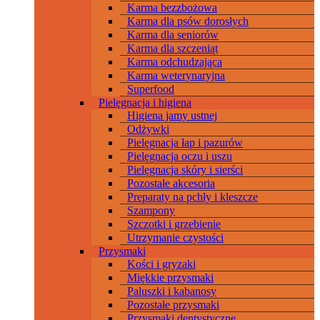
Karma bezzbożowa
Karma dla psów dorosłych
Karma dla seniorów
Karma dla szczeniąt
Karma odchudzająca
Karma weterynaryjna
Superfood
Pielęgnacja i higiena
Higiena jamy ustnej
Odżywki
Pielęgnacja łap i pazurów
Pielęgnacja oczu i uszu
Pielęgnacja skóry i sierści
Pozostałe akcesoria
Preparaty na pchły i kleszcze
Szampony
Szczotki i grzebienie
Utrzymanie czystości
Przysmaki
Kości i gryzaki
Miękkie przysmaki
Paluszki i kabanosy
Pozostałe przysmaki
Przysmaki dentystyczne