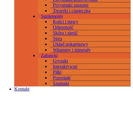
Przysmaki suszone
Treserki i ciasteczka
Suplementy
Kości i stawy
Odporność
Skóra i sierść
Stres
Układ pokarmowy
Witaminy i minerały
Zabawki
Gryzaki
Interaktywne
Piłki
Pozostałe
Szarpaki
Kontakt