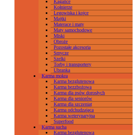
Kagańce
Kołnierze
Legowiska i kojce
Majtki
Materace i maty
Maty samochodowe
Miski
Obroże
Pozostałe akcesoria
Smycze
Szelki
Torby i transportery
Ubranka
Karma mokra
Karma bezglutenowa
Karma bezzbożowa
Karma dla psów dorosłych
Karma dla seniorów
Karma dla szczeniąt
Karma odchudzająca
Karma weterynaryjna
Superfood
Karma sucha
Karma bezglutenowa