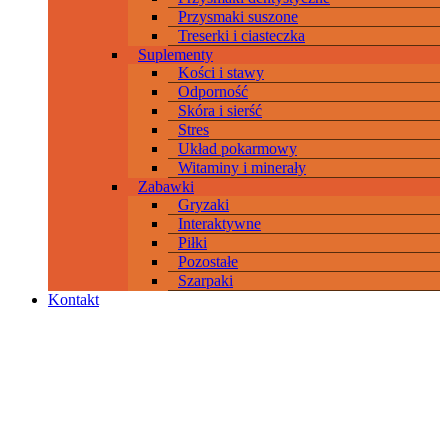
Przysmaki suszone
Treserki i ciasteczka
Suplementy
Kości i stawy
Odporność
Skóra i sierść
Stres
Układ pokarmowy
Witaminy i minerały
Zabawki
Gryzaki
Interaktywne
Piłki
Pozostałe
Szarpaki
Kontakt