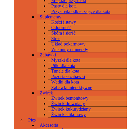
Miękkie przysmaki
Pasty dla kota
Przysmaki odkłaczające dla kota
Suplementy
Kości i stawy
Odporność
Skóra i sierść
Stres
Układ pokarmowy
Witaminy i minerały
Zabawki
Myszki dla kota
Piłki dla kota
Tunele dla kota
Pozostałe zabawki
Wędki dla kota
Zabawki interaktywne
Żwirek
Żwirek bentonitowy
Żwirek drewniany
Żwirek kukurydziany
Żwirek silikonowy
Pies
Akcesoria