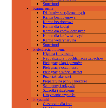
Superfood
Karma sucha
Dla kotów sterylizowanych
Karma bezglutenowa
Karma bezzbożowa
Karma dla kociąt
Karma dla kotów dorosłych
Karma dla kotów starszych
Karma weterynaryjna
Superfood
Pielęgnacja i higiena
Higiena jamy ustnej
Neutralizatory i pochłaniacze zapachów
Pielęgnacja łap i pazurów
Pielęgnacja oczu i uszu
Pielęgnacja skóry i sierści
Pozostałe akcesoria
Preparaty na pchły i kleszcze
Szampony i odżywki
Szczotki i grzebienie
Utrzymanie czystości
Przysmaki
Ciasteczka dla kota