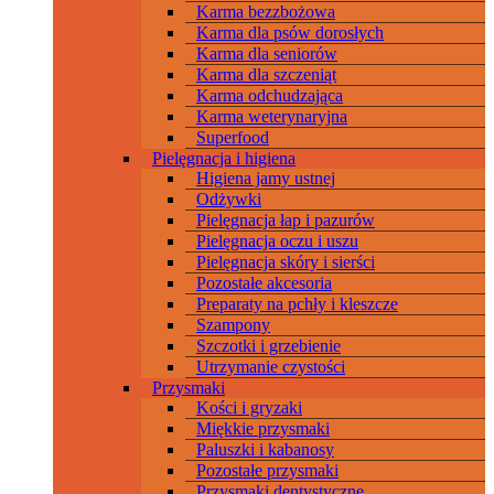
Karma bezzbożowa
Karma dla psów dorosłych
Karma dla seniorów
Karma dla szczeniąt
Karma odchudzająca
Karma weterynaryjna
Superfood
Pielęgnacja i higiena
Higiena jamy ustnej
Odżywki
Pielęgnacja łap i pazurów
Pielęgnacja oczu i uszu
Pielęgnacja skóry i sierści
Pozostałe akcesoria
Preparaty na pchły i kleszcze
Szampony
Szczotki i grzebienie
Utrzymanie czystości
Przysmaki
Kości i gryzaki
Miękkie przysmaki
Paluszki i kabanosy
Pozostałe przysmaki
Przysmaki dentystyczne