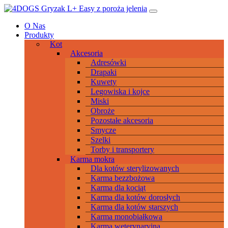
Przeskocz
Main
do
Navigation
O Nas
treści
Produkty
Kot
Akcesoria
Adresówki
Drapaki
Kuwety
Legowiska i kojce
Miski
Obroże
Pozostałe akcesoria
Smycze
Szelki
Torby i transportery
Karma mokra
Dla kotów sterylizowanych
Karma bezzbożowa
Karma dla kociąt
Karma dla kotów dorosłych
Karma dla kotów starszych
Karma monobiałkowa
Karma weterynaryjna