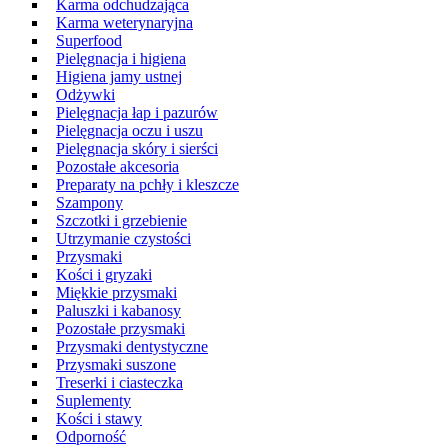
Karma odchudzająca
Karma weterynaryjna
Superfood
Pielęgnacja i higiena
Higiena jamy ustnej
Odżywki
Pielęgnacja łap i pazurów
Pielęgnacja oczu i uszu
Pielęgnacja skóry i sierści
Pozostałe akcesoria
Preparaty na pchły i kleszcze
Szampony
Szczotki i grzebienie
Utrzymanie czystości
Przysmaki
Kości i gryzaki
Miękkie przysmaki
Paluszki i kabanosy
Pozostałe przysmaki
Przysmaki dentystyczne
Przysmaki suszone
Treserki i ciasteczka
Suplementy
Kości i stawy
Odporność