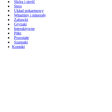
Skóra i sierść
Stres
Układ pokarmowy
Witaminy i minerały
Zabawki
Gryzaki
Interaktywne
Piłki
Pozostałe
Szarpaki
Kontakt