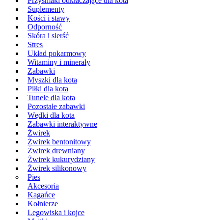
Przysmaki odkłaczające dla kota
Suplementy
Kości i stawy
Odporność
Skóra i sierść
Stres
Układ pokarmowy
Witaminy i minerały
Zabawki
Myszki dla kota
Piłki dla kota
Tunele dla kota
Pozostałe zabawki
Wędki dla kota
Zabawki interaktywne
Żwirek
Żwirek bentonitowy
Żwirek drewniany
Żwirek kukurydziany
Żwirek silikonowy
Pies
Akcesoria
Kagańce
Kołnierze
Legowiska i kojce