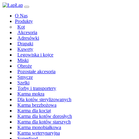
Przeskocz
Main
do
Navigation
O Nas
treści
Produkty
Kot
Akcesoria
Adresówki
Drapaki
Kuwety
Legowiska i kojce
Miski
Obroże
Pozostałe akcesoria
Smycze
Szelki
Torby i transportery
Karma mokra
Dla kotów sterylizowanych
Karma bezzbożowa
Karma dla kociąt
Karma dla kotów dorosłych
Karma dla kotów starszych
Karma monobiałkowa
Karma weterynaryjna
Superfood