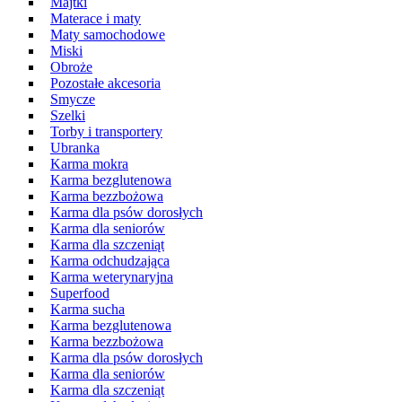
Majtki
Materace i maty
Maty samochodowe
Miski
Obroże
Pozostałe akcesoria
Smycze
Szelki
Torby i transportery
Ubranka
Karma mokra
Karma bezglutenowa
Karma bezzbożowa
Karma dla psów dorosłych
Karma dla seniorów
Karma dla szczeniąt
Karma odchudzająca
Karma weterynaryjna
Superfood
Karma sucha
Karma bezglutenowa
Karma bezzbożowa
Karma dla psów dorosłych
Karma dla seniorów
Karma dla szczeniąt