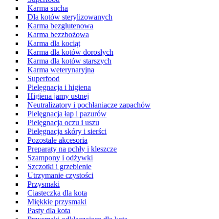
Karma sucha
Dla kotów sterylizowanych
Karma bezglutenowa
Karma bezzbożowa
Karma dla kociąt
Karma dla kotów dorosłych
Karma dla kotów starszych
Karma weterynaryjna
Superfood
Pielęgnacja i higiena
Higiena jamy ustnej
Neutralizatory i pochłaniacze zapachów
Pielęgnacja łap i pazurów
Pielęgnacja oczu i uszu
Pielęgnacja skóry i sierści
Pozostałe akcesoria
Preparaty na pchły i kleszcze
Szampony i odżywki
Szczotki i grzebienie
Utrzymanie czystości
Przysmaki
Ciasteczka dla kota
Miękkie przysmaki
Pasty dla kota